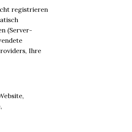
cht registrieren
atisch
en (Server-
rwendete
oviders, Ihre
Website,
,