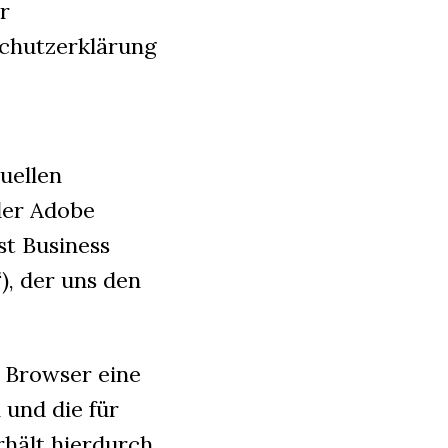
r
schutzerklärung
uellen
der Adobe
st Business
), der uns den
r Browser eine
und die für
rhält hierdurch