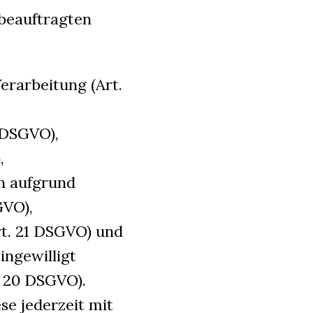
beauftragten
erarbeitung (Art.
 DSGVO),
,
n aufgrund
GVO),
rt. 21 DSGVO) und
ingewilligt
. 20 DSGVO).
ese jederzeit mit