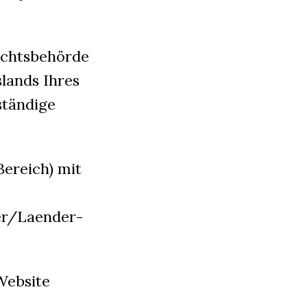
sichtsbehörde
lands Ihres
ständige
Bereich) mit
er/Laender-
Website